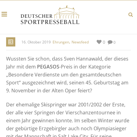
,
0
16. Oktober 2019
Ehrungen
Newsfeed
0
Wussten Sie schon, dass Sven Hannawald, der dieses
Jahr mit dem
PEGASOS
-Preis in der Kategorie
„Besondere Verdienste um den gesamtdeutschen
Sport“ ausgezeichnet wird, seinen 45. Geburtstag am
9. November in der Alten Oper feiert?
Der ehemalige Skispringer war 2001/2002 der Erste,
der alle vier Springen der Vierschanzentournee in
einem Jahr gewinnen konnte. Im selben Winter wurde
der gebürtige Erzgebirgler auch noch Olympiasieger
mit der Mannschaft in Salt Lake City. Für seine